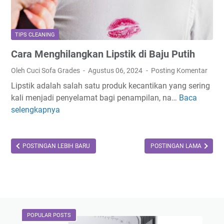
TIPS CLEANING
Cara Menghilangkan Lipstik di Baju Putih
Oleh Cuci Sofa Grades
Agustus 06, 2024
Posting Komentar
Lipstik adalah salah satu produk kecantikan yang sering
kali menjadi penyelamat bagi penampilan, na…
Baca
C
selengkapnya
a
r
a
M
POSTINGAN LEBIH BARU
POSTINGAN LAMA
e
n
g
h
i
POPULAR POSTS
l