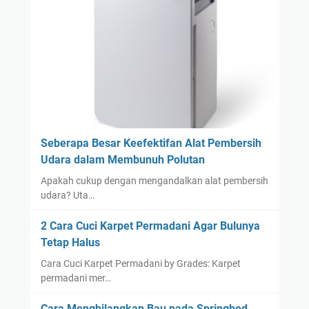
a
n
g
k
a
n
L
i
p
Seberapa Besar Keefektifan Alat Pembersih
s
Udara dalam Membunuh Polutan
t
Apakah cukup dengan mengandalkan alat pembersih
i
udara? Uta…
k
d
2 Cara Cuci Karpet Permadani Agar Bulunya
i
Tetap Halus
B
Cara Cuci Karpet Permadani by Grades: Karpet
a
permadani mer…
j
u
Cara Menghilangkan Bau pada Springbed