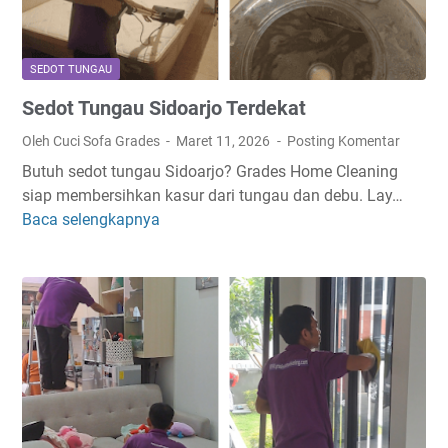
SEDOT TUNGAU
Sedot Tungau Sidoarjo Terdekat
Oleh Cuci Sofa Grades
Maret 11, 2026
Posting Komentar
Butuh sedot tungau Sidoarjo? Grades Home Cleaning
siap membersihkan kasur dari tungau dan debu. Lay…
Baca selengkapnya
S
e
d
o
t
T
u
n
g
a