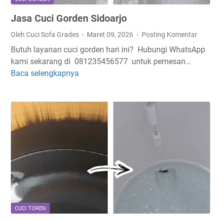
S
Jasa Cuci Gorden Sidoarjo
i
d
Oleh Cuci Sofa Grades
Maret 09, 2026
Posting Komentar
o
Butuh layanan cuci gorden hari ini? Hubungi WhatsApp
a
kami sekarang di 081235456577 untuk pemesan…
r
Baca selengkapnya
J
j
a
o
s
a
C
u
c
i
G
o
r
d
CUCI TOREN
e