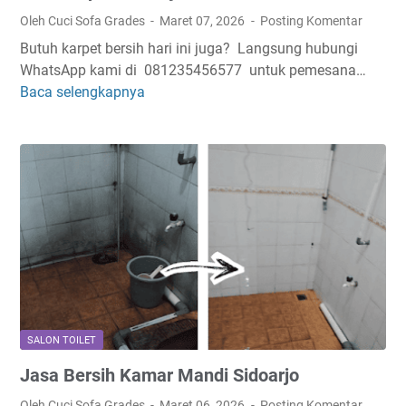
n
Oleh Cuci Sofa Grades
Maret 07, 2026
Posting Komentar
S
Butuh karpet bersih hari ini juga? Langsung hubungi
i
WhatsApp kami di 081235456577 untuk pemesana…
d
Baca selengkapnya
C
o
u
a
c
r
i
j
K
o
a
r
p
e
t
S
i
SALON TOILET
d
Jasa Bersih Kamar Mandi Sidoarjo
o
a
Oleh Cuci Sofa Grades
Maret 06, 2026
Posting Komentar