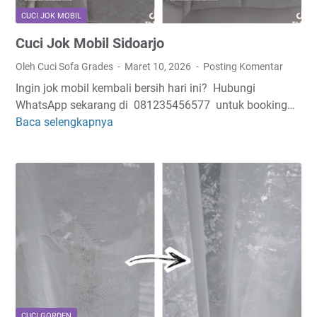
u
CUCI JOK MOBIL
m
Cuci Jok Mobil Sidoarjo
a
h
Oleh Cuci Sofa Grades
Maret 10, 2026
Posting Komentar
S
Ingin jok mobil kembali bersih hari ini? Hubungi
i
WhatsApp sekarang di 081235456577 untuk booking…
d
Baca selengkapnya
C
o
u
a
c
r
i
j
J
o
o
k
M
o
b
i
l
CUCI GORDEN