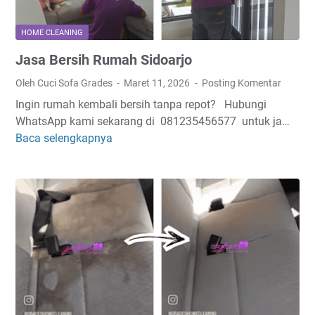
u
S
HOME CLEANING
i
Jasa Bersih Rumah Sidoarjo
d
o
Oleh Cuci Sofa Grades
Maret 11, 2026
Posting Komentar
a
Ingin rumah kembali bersih tanpa repot? Hubungi
r
WhatsApp kami sekarang di 081235456577 untuk ja…
j
Baca selengkapnya
J
o
a
T
s
e
a
r
B
d
e
e
r
k
s
a
i
t
h
R