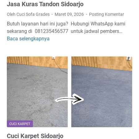
Jasa Kuras Tandon Sidoarjo
n
S
Oleh Cuci Sofa Grades
Maret 09, 2026
Posting Komentar
i
Butuh layanan hari ini juga? Hubungi WhatsApp kami
d
sekarang di 081235456577 untuk jadwal pembers…
o
Baca selengkapnya
J
a
a
r
s
j
a
o
K
u
r
a
s
T
a
n
CUCI KARPET
d
Cuci Karpet Sidoarjo
o