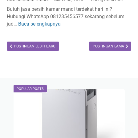
r
Butuh jasa bersih kamar mandi terdekat hari ini?
j
Hubungi WhatsApp 081235456577 sekarang sebelum
o
jad…
Baca selengkapnya
J
a
s
a
POSTINGAN LEBIH BARU
POSTINGAN LAMA
B
e
r
s
i
POPULAR POSTS
h
K
a
m
a
r
M