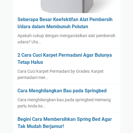
a
n
d
Seberapa Besar Keefektifan Alat Pembersih
i
Udara dalam Membunuh Polutan
S
Apakah cukup dengan mengandalkan alat pembersih
i
udara? Uta…
d
o
2 Cara Cuci Karpet Permadani Agar Bulunya
a
Tetap Halus
r
Cara Cuci Karpet Permadani by Grades: Karpet
j
permadani mer…
o
Cara Menghilangkan Bau pada Springbed
Cara menghilangkan bau pada springbed memang
perlu Anda ke…
Begini Cara Membersihkan Spring Bed Agar
Tak Mudah Berjamur!