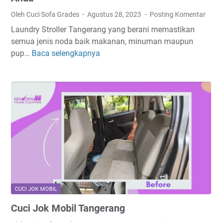
M
Oleh Cuci Sofa Grades
Agustus 28, 2023
Posting Komentar
a
Laundry Stroller Tangerang yang berani memastikan
n
semua jenis noda baik makanan, minuman maupun
d
pup…
Baca selengkapnya
L
i
a
T
u
a
n
n
d
g
r
e
y
r
S
a
t
n
r
g
o
l
CUCI JOK MOBIL
l
Cuci Jok Mobil Tangerang
e
r