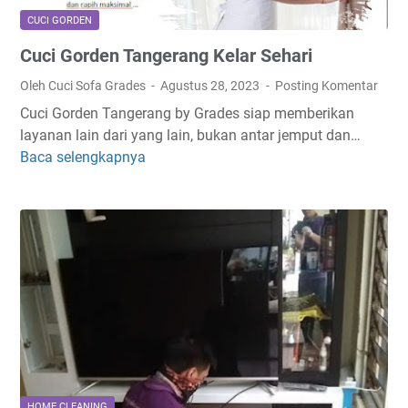
i
CUCI GORDEN
h
Cuci Gorden Tangerang Kelar Sehari
T
u
Oleh Cuci Sofa Grades
Agustus 28, 2023
Posting Komentar
n
Cuci Gorden Tangerang by Grades siap memberikan
g
layanan lain dari yang lain, bukan antar jemput dan…
a
Baca selengkapnya
C
u
u
T
c
a
i
n
G
g
o
e
r
r
d
a
e
n
n
g
T
a
HOME CLEANING