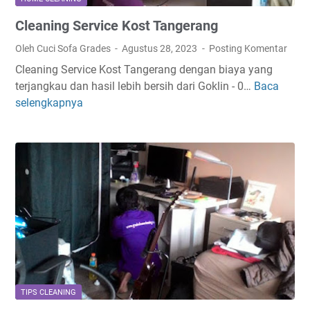
n
Cleaning Service Kost Tangerang
g
e
Oleh Cuci Sofa Grades
Agustus 28, 2023
Posting Komentar
r
Cleaning Service Kost Tangerang dengan biaya yang
a
terjangkau dan hasil lebih bersih dari Goklin - 0…
Baca
C
n
selengkapnya
l
g
e
K
a
e
n
l
i
a
n
r
g
S
S
e
e
h
r
a
v
r
i
i
TIPS CLEANING
c