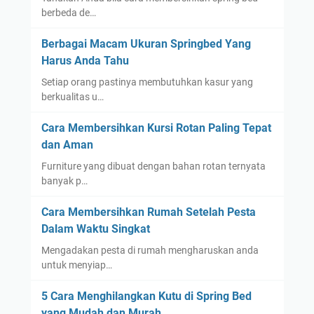
s
berbeda de…
G
r
Berbagai Macam Ukuran Springbed Yang
a
Harus Anda Tahu
d
Setiap orang pastinya membutuhkan kasur yang
e
berkualitas u…
A
Cara Membersihkan Kursi Rotan Paling Tepat
dan Aman
Furniture yang dibuat dengan bahan rotan ternyata
banyak p…
Cara Membersihkan Rumah Setelah Pesta
Dalam Waktu Singkat
Mengadakan pesta di rumah mengharuskan anda
untuk menyiap…
5 Cara Menghilangkan Kutu di Spring Bed
yang Mudah dan Murah