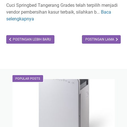
Cuci Springbed Tangerang Grades telah terpilih menjadi
n
vendor pembersihan kasur terbaik, silahkan b…
Baca
C
g
selengkapnya
u
M
c
e
i
t
S
POSTINGAN LEBIH BARU
POSTINGAN LAMA
o
p
d
r
e
i
S
n
h
g
a
POPULAR POSTS
b
m
e
p
d
o
T
o
a
i
n
n
g
g