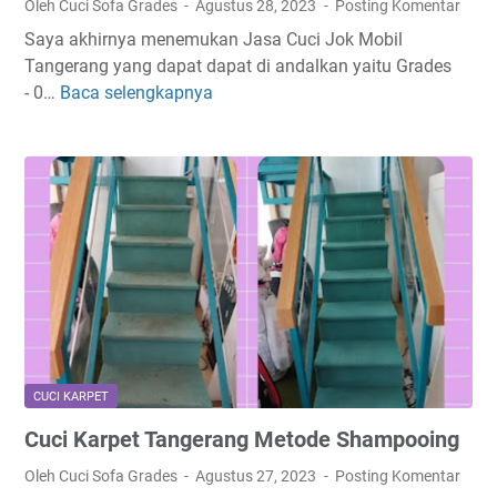
Oleh Cuci Sofa Grades
Agustus 28, 2023
Posting Komentar
T
Saya akhirnya menemukan Jasa Cuci Jok Mobil
a
Tangerang yang dapat dapat di andalkan yaitu Grades
n
- 0…
Baca selengkapnya
C
g
u
e
c
r
i
a
J
n
o
g
k
S
M
a
o
h
b
a
i
b
l
a
CUCI KARPET
T
t
Cuci Karpet Tangerang Metode Shampooing
a
A
n
n
Oleh Cuci Sofa Grades
Agustus 27, 2023
Posting Komentar
g