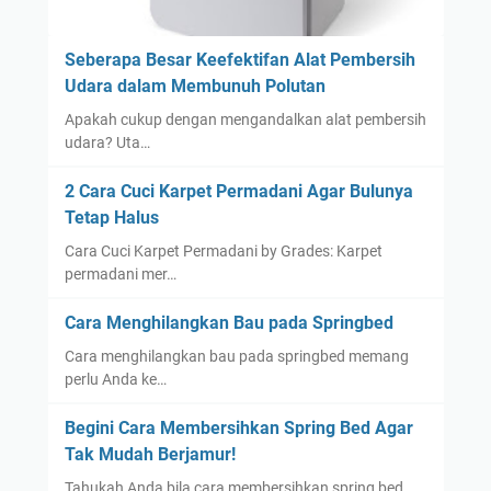
e
r
a
Seberapa Besar Keefektifan Alat Pembersih
n
Udara dalam Membunuh Polutan
g
Apakah cukup dengan mengandalkan alat pembersih
J
udara? Uta…
a
m
2 Cara Cuci Karpet Permadani Agar Bulunya
i
Tetap Halus
n
Cara Cuci Karpet Permadani by Grades: Karpet
a
permadani mer…
n
K
Cara Menghilangkan Bau pada Springbed
u
Cara menghilangkan bau pada springbed memang
a
perlu Anda ke…
l
i
Begini Cara Membersihkan Spring Bed Agar
t
Tak Mudah Berjamur!
a
Tahukah Anda bila cara membersihkan spring bed