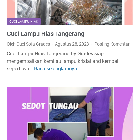
CUCI LAMPU HIAS
Cuci Lampu Hias Tangerang
Oleh Cuci Sofa Grades
Agustus 28, 2023
Posting Komentar
Cuci Lampu Hias Tangerang by Grades siap
mengembalikan kemilau lampu kristal and kembali
seperti wa…
Baca selengkapnya
C
u
c
i
L
a
m
p
u
H