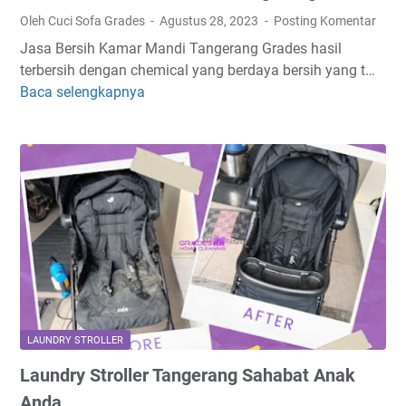
e
Oleh Cuci Sofa Grades
Agustus 28, 2023
Posting Komentar
A
Jasa Bersih Kamar Mandi Tangerang Grades hasil
p
terbersih dengan chemical yang berdaya bersih yang t…
a
Baca selengkapnya
J
r
a
t
s
e
a
m
B
e
e
n
r
T
s
a
i
n
h
g
K
e
a
r
LAUNDRY STROLLER
m
a
Laundry Stroller Tangerang Sahabat Anak
a
n
r
Anda
g