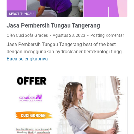
i
a
SEDOT TUNGAU
s
Jasa Pembersih Tungau Tangerang
T
a
Oleh Cuci Sofa Grades
Agustus 28, 2023
Posting Komentar
n
Jasa Pembersih Tungau Tangerang best of the best
g
dengan menggunakan hydrocleaner berteknologi tingg…
e
Baca selengkapnya
J
r
a
a
s
n
a
g
P
e
m
b
e
r
s