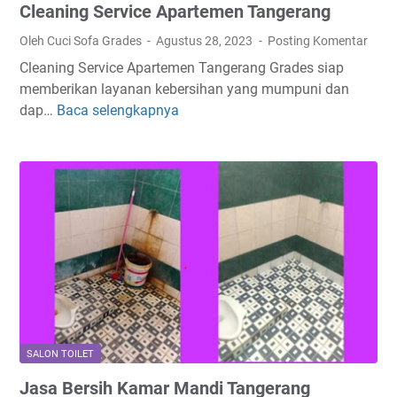
Cleaning Service Apartemen Tangerang
e
K
Oleh Cuci Sofa Grades
Agustus 28, 2023
Posting Komentar
o
Cleaning Service Apartemen Tangerang Grades siap
s
memberikan layanan kebersihan yang mumpuni dan
t
dap…
Baca selengkapnya
C
T
l
a
e
n
a
g
n
e
i
r
n
a
g
n
S
g
e
r
v
SALON TOILET
i
Jasa Bersih Kamar Mandi Tangerang
c