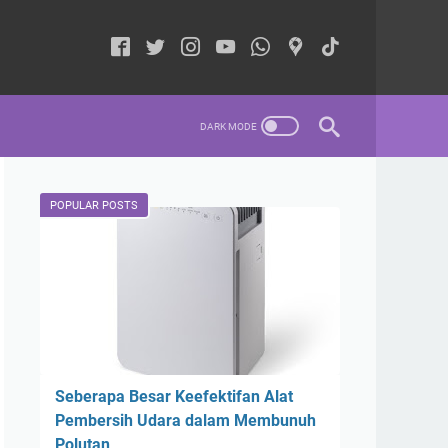
POPULAR POSTS
Seberapa Besar Keefektifan Alat
Pembersih Udara dalam Membunuh
Polutan