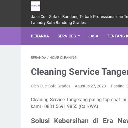
Jasa Cuci Sofa di Bandung Terbaik Professional dan T
Laundry Sofa Bandung Grades
BERANDA
SERVICES
JASA
TENTANG 
BERANDA
/
HOME CLEANING
Cleaning Service Tange
Oleh Cuci Sofa Grades
Agustus 27, 2023
Posting 
Cleaning Service Tangerang paling top saat ini
kami - 0831 5691 9855 (Call/WA).
Solusi Kebersihan di Era N