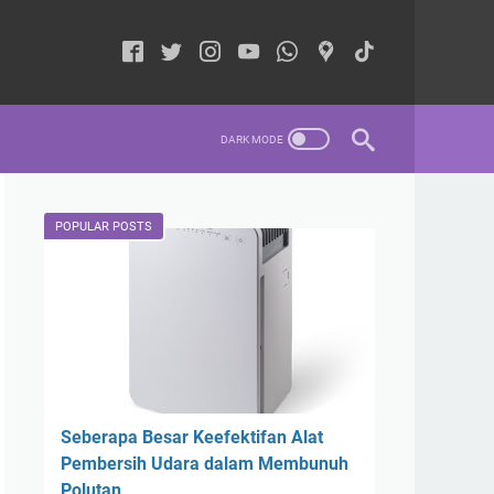
POPULAR POSTS
Seberapa Besar Keefektifan Alat
Pembersih Udara dalam Membunuh
Polutan