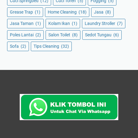
Cuci Springbed
(12)
Cuci Toren
(5)
Fogging
(5)
Grease Trap
(1)
Home Cleaning
(18)
Jasa
(8)
Jasa Taman
(1)
Kolam Ikan
(1)
Laundry Stroller
(7)
Poles Lantai
(2)
Salon Toilet
(8)
Sedot Tungau
(6)
Sofa
(2)
Tips Cleaning
(32)