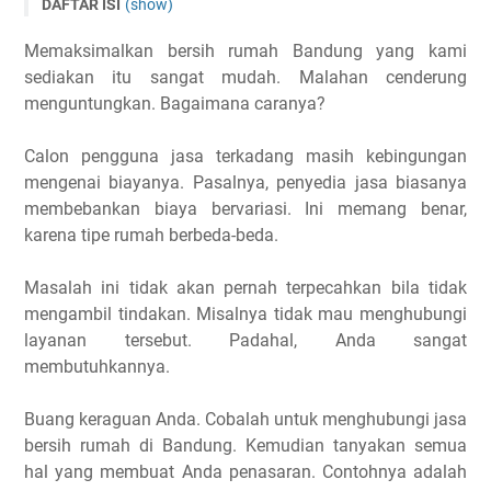
DAFTAR ISI
(show)
Cara Terbaik Untuk Memaksimalkan Kinerja Jasa Bersih
Memaksimalkan bersih rumah Bandung yang kami
Rumah
sediakan itu sangat mudah. Malahan cenderung
Urutan Sebelum Melakukan Penawaran Pembersihan
menguntungkan. Bagaimana caranya?
Rumah
Calon pengguna jasa terkadang masih kebingungan
mengenai biayanya. Pasalnya, penyedia jasa biasanya
membebankan biaya bervariasi. Ini memang benar,
karena tipe rumah berbeda-beda.
Masalah ini tidak akan pernah terpecahkan bila tidak
mengambil tindakan. Misalnya tidak mau menghubungi
layanan tersebut. Padahal, Anda sangat
membutuhkannya.
Buang keraguan Anda. Cobalah untuk menghubungi jasa
bersih rumah di Bandung. Kemudian tanyakan semua
hal yang membuat Anda penasaran. Contohnya adalah