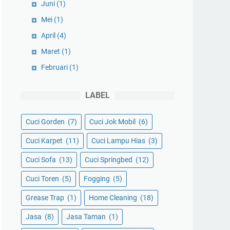
Juni
(1)
Mei
(1)
April
(4)
Maret
(1)
Februari
(1)
LABEL
Cuci Gorden
(7)
Cuci Jok Mobil
(6)
Cuci Karpet
(11)
Cuci Lampu Hias
(3)
Cuci Sofa
(13)
Cuci Springbed
(12)
Cuci Toren
(5)
Fogging
(5)
Grease Trap
(1)
Home Cleaning
(18)
Jasa
(8)
Jasa Taman
(1)