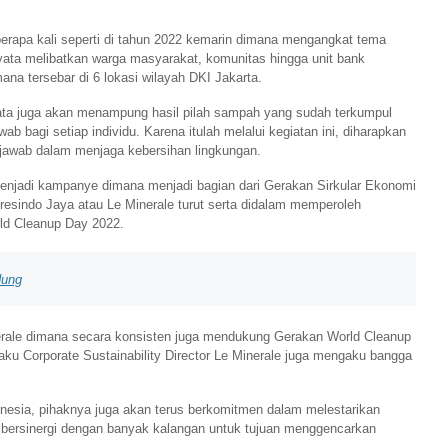
erapa kali seperti di tahun 2022 kemarin dimana mengangkat tema
nyata melibatkan warga masyarakat, komunitas hingga unit bank
mana tersebar di 6 lokasi wilayah DKI Jakarta.
yata juga akan menampung hasil pilah sampah yang sudah terkumpul
 bagi setiap individu. Karena itulah melalui kegiatan ini, diharapkan
awab dalam menjaga kebersihan lingkungan.
enjadi kampanye dimana menjadi bagian dari Gerakan Sirkular Ekonomi
Fresindo Jaya atau Le Minerale turut serta didalam memperoleh
rld Cleanup Day 2022.
dung
nerale dimana secara konsisten juga mendukung Gerakan World Cleanup
ku Corporate Sustainability Director Le Minerale juga mengaku bangga
donesia, pihaknya juga akan terus berkomitmen dalam melestarikan
 ber
si
nergi dengan banyak kalangan untuk tujuan menggencarkan