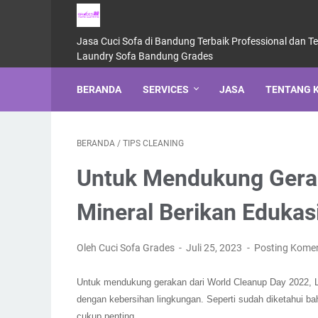
Jasa Cuci Sofa di Bandung Terbaik Professional dan T
Laundry Sofa Bandung Grades
BERANDA
SERVICES
JASA
TENTANG 
BERANDA
/
TIPS CLEANING
Untuk Mendukung Gerak
Mineral Berikan Edukas
Oleh Cuci Sofa Grades
Juli 25, 2023
Posting Kome
Untuk mendukung gerakan dari World Cleanup Day 2022, L
dengan kebersihan lingkungan. Seperti sudah diketahui b
cukup penting.