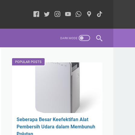
POPULAR POSTS
Seberapa Besar Keefektifan Alat
Pembersih Udara dalam Membunuh
Polutan