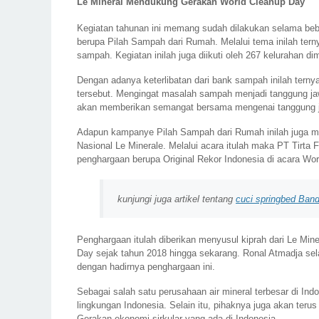
Le Mineral Mendukung Gerakan World Cleanup Day
Kegiatan tahunan ini memang sudah dilakukan selama beb
berupa Pilah Sampah dari Rumah. Melalui tema inilah ter
sampah. Kegiatan inilah juga diikuti oleh 267 kelurahan di
Dengan adanya keterlibatan dari bank sampah inilah tern
tersebut. Mengingat masalah sampah menjadi tanggung jawab
akan memberikan semangat bersama mengenai tanggung j
Adapun kampanye Pilah Sampah dari Rumah inilah juga m
Nasional Le Minerale. Melalui acara itulah maka PT Tirta 
penghargaan berupa Original Rekor Indonesia di acara Wo
kunjungi juga artikel tentang
cuci springbed Ban
Penghargaan itulah diberikan menyusul kiprah dari Le Mi
Day sejak tahun 2018 hingga sekarang. Ronal Atmadja sela
dengan hadirnya penghargaan ini.
Sebagai salah satu perusahaan air mineral terbesar di In
lingkungan Indonesia. Selain itu, pihaknya juga akan terus
Gerakan ekonomi sirkular yang ada di Indonesia.