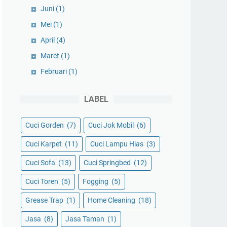
Juni
(1)
Mei
(1)
April
(4)
Maret
(1)
Februari
(1)
LABEL
Cuci Gorden
(7)
Cuci Jok Mobil
(6)
Cuci Karpet
(11)
Cuci Lampu Hias
(3)
Cuci Sofa
(13)
Cuci Springbed
(12)
Cuci Toren
(5)
Fogging
(5)
Grease Trap
(1)
Home Cleaning
(18)
Jasa
(8)
Jasa Taman
(1)