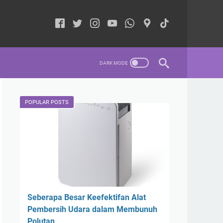
POPULAR POSTS
Seberapa Besar Keefektifan Alat
Pembersih Udara dalam Membunuh
Polutan