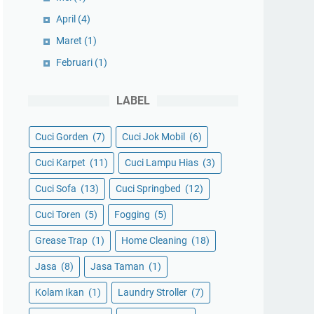
April
(4)
Maret
(1)
Februari
(1)
LABEL
Cuci Gorden
(7)
Cuci Jok Mobil
(6)
Cuci Karpet
(11)
Cuci Lampu Hias
(3)
Cuci Sofa
(13)
Cuci Springbed
(12)
Cuci Toren
(5)
Fogging
(5)
Grease Trap
(1)
Home Cleaning
(18)
Jasa
(8)
Jasa Taman
(1)
Kolam Ikan
(1)
Laundry Stroller
(7)