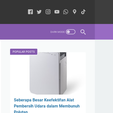
POPULAR POSTS
Seberapa Besar Keefektifan Alat
Pembersih Udara dalam Membunuh
Polutan