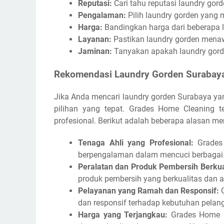
Reputasi:
Cari tahu reputasi laundry gor
Pengalaman:
Pilih laundry gorden yang m
Harga:
Bandingkan harga dari beberapa 
Layanan:
Pastikan laundry gorden mena
Jaminan:
Tanyakan apakah laundry gord
Rekomendasi Laundry Gorden Surabaya
Jika Anda mencari laundry gorden Surabaya ya
pilihan yang tepat. Grades Home Cleaning t
profesional. Berikut adalah beberapa alasan m
Tenaga Ahli yang Profesional:
Grades 
berpengalaman dalam mencuci berbagai j
Peralatan dan Produk Pembersih Berkua
produk pembersih yang berkualitas dan 
Pelayanan yang Ramah dan Responsif:
G
dan responsif terhadap kebutuhan pelan
Harga yang Terjangkau:
Grades Home C