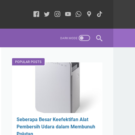
POPULAR POSTS
Seberapa Besar Keefektifan Alat
Pembersih Udara dalam Membunuh
Polutan