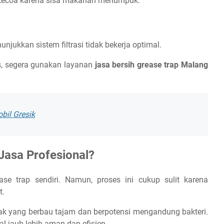
n kecoa karena sisa makanan menumpuk.
ukkan sistem filtrasi tidak bekerja optimal.
s, segera gunakan layanan
jasa bersih grease trap Malang
obil Gresik
asa Profesional?
e trap sendiri. Namun, proses ini cukup sulit karena
t.
mak yang berbau tajam dan berpotensi mengandung bakteri.
l jauh lebih aman dan efisien.