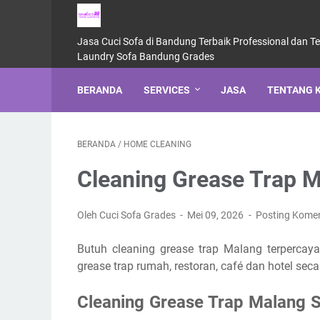
Jasa Cuci Sofa di Bandung Terbaik Professional dan T
Laundry Sofa Bandung Grades
BERANDA
SERVICES
JASA
TENTANG 
BERANDA
/
HOME CLEANING
Cleaning Grease Trap 
Oleh Cuci Sofa Grades
Mei 09, 2026
Posting Kome
Butuh cleaning grease trap Malang terperc
grease trap rumah, restoran, café dan hotel seca
Cleaning Grease Trap Malang S