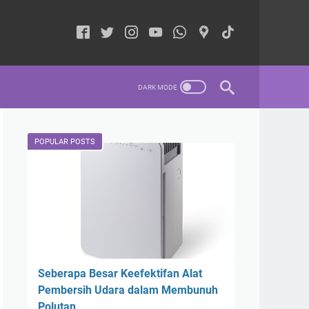
POPULAR POSTS
Seberapa Besar Keefektifan Alat
Pembersih Udara dalam Membunuh
Polutan