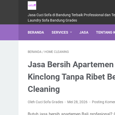
Jasa Cuci Sofa di Bandung Terbaik Professional dan T
Laundry Sofa Bandung Grades
BERANDA
SERVICES
JASA
TENTANG 
BERANDA
/
HOME CLEANING
Jasa Bersih Apartemen 
Kinclong Tanpa Ribet 
Cleaning
Oleh Cuci Sofa Grades
Mei 28, 2026
Posting Kome
Butuh jasa bersih apartemen Bali profesional?