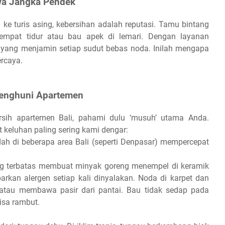
ewa Jangka Pendek
ke turis asing, kebersihan adalah reputasi. Tamu bintang
tempat tidur atau bau apek di lemari. Dengan layanan
t yang menjamin setiap sudut bebas noda. Inilah mengapa
ercaya.
Penghuni Apartemen
ih apartemen Bali, pahami dulu ‘musuh’ utama Anda.
 keluhan paling sering kami dengar:
ah di beberapa area Bali (seperti Denpasar) mempercepat
ng terbatas membuat minyak goreng menempel di keramik
kan alergen setiap kali dinyalakan. Noda di karpet dan
 atau membawa pasir dari pantai. Bau tidak sedap pada
sa rambut.