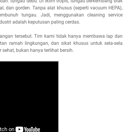
dari: tungau debu. Di iklim tropis, tungau berkembang biak
tal, dan gorden. Tanpa alat khusus (seperti vacuum HEPA),
bunuh tungau. Jadi, menggunakan cleaning service
ustri adalah keputusan paling cerdas.
ngan tersebut. Tim kami tidak hanya membawa lap dan
ektan ramah lingkungan, dan sikat khusus untuk sela-sela
sehat, bukan hanya terlihat bersih.