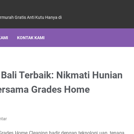
ermurah Gratis Anti Kutu Hanya di
KAMI
KONTAK KAMI
Bali Terbaik: Nikmati Hunian
Bersama Grades Home
ntar
 Grades Home Cleaning hadir dengan teknologi uap, tenaga