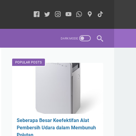
POPULAR POSTS
Seberapa Besar Keefektifan Alat
Pembersih Udara dalam Membunuh
Polutan